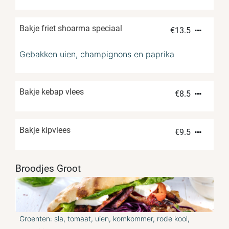
Bakje friet shoarma speciaal
€
13.5
Gebakken uien, champignons en paprika
Bakje kebap vlees
€
8.5
Bakje kipvlees
€
9.5
Broodjes Groot
Groenten: sla, tomaat, uien, komkommer, rode kool,