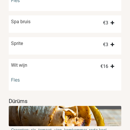
Fles
Spa bruis
€
3
Sprite
€
3
Wit wijn
€
16
Fles
Dürüms
Groenten: sla, tomaat, uien, komkommer, rode kool,