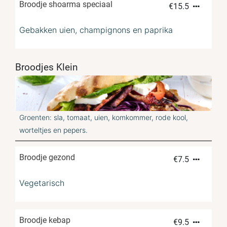
Broodje shoarma speciaal
€
15.5
Gebakken uien, champignons en paprika
Broodjes Klein
Groenten: sla, tomaat, uien, komkommer, rode kool,
worteltjes en pepers.
Broodje gezond
€
7.5
Vegetarisch
Broodje kebap
€
9.5