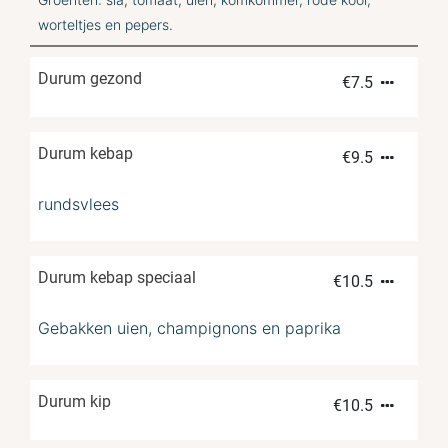
worteltjes en pepers.
Durum gezond
€
7.5
Durum kebap
€
9.5
rundsvlees
Durum kebap speciaal
€
10.5
Gebakken uien, champignons en paprika
Durum kip
€
10.5