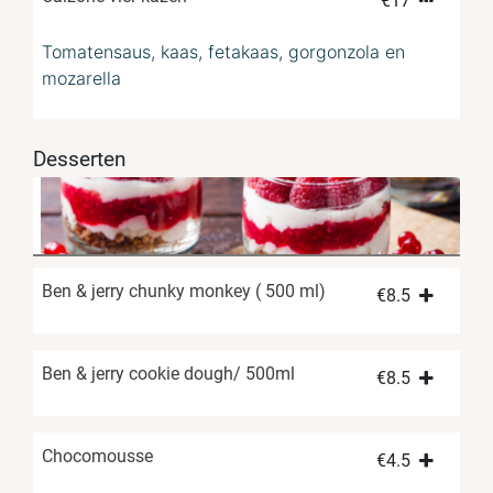
€
17
Tomatensaus, kaas, fetakaas, gorgonzola en
mozarella
Desserten
Ben & jerry chunky monkey ( 500 ml)
€
8.5
Ben & jerry cookie dough/ 500ml
€
8.5
Chocomousse
€
4.5