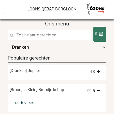
LOONS QEBAP BORGLOON
Ons menu
0
Populaire gerechten
[Dranken] Jupiler
€
3
[Broodjes Klein] Broodje kebap
€
9.5
rundsvlees