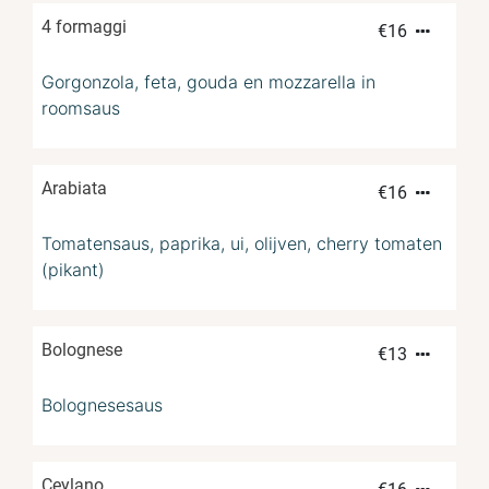
4 formaggi
€
16
Gorgonzola, feta, gouda en mozzarella in
roomsaus
Arabiata
€
16
Tomatensaus, paprika, ui, olijven, cherry tomaten
(pikant)
Bolognese
€
13
Bolognesesaus
Ceylano