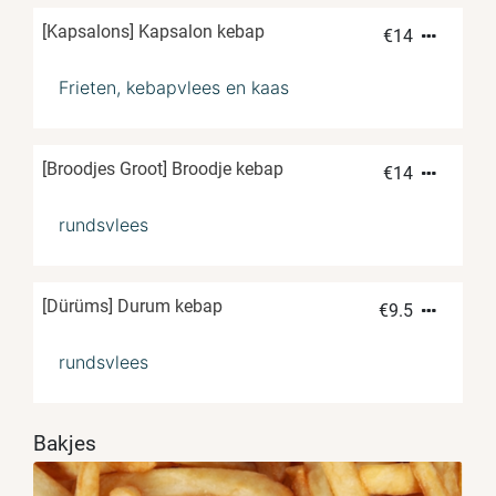
[Kapsalons] Kapsalon kebap
€
14
Frieten, kebapvlees en kaas
[Broodjes Groot] Broodje kebap
€
14
rundsvlees
[Dürüms] Durum kebap
€
9.5
rundsvlees
Bakjes