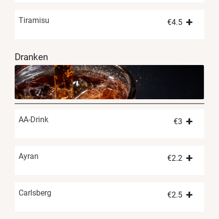
Tiramisu
€
4.5
Dranken
AA-Drink
€
3
Ayran
€
2.2
Carlsberg
€
2.5