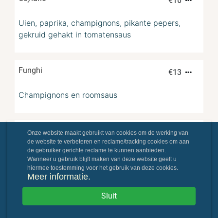
€
16
Uien, paprika, champignons, pikante pepers,
gekruid gehakt in tomatensaus
Funghi
€
13
Champignons en roomsaus
Kip champignons
€
15
Onze website maakt gebruikt van cookies om de werking van
de website te verbeteren en reclame/tracking cookies om aan
de gebruiker gerichte reclame te kunnen aanbieden.
Roomsaus, kip, champignons.
Wanneer u gebruik blijft maken van deze website geeft u
hiermee toestemming voor het gebruik van deze cookies.
Meer informatie.
Kip curry
€
16
Sluit
Kip currysaus